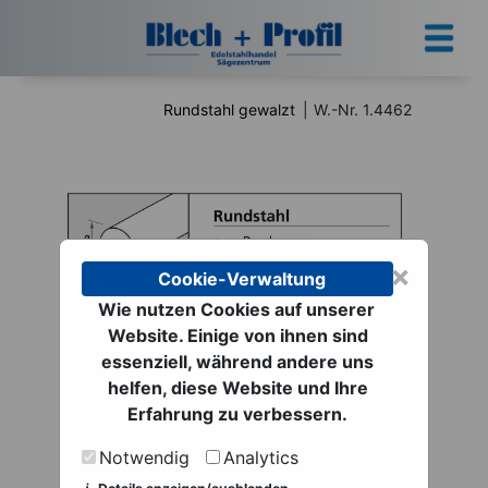
Rundstahl gewalzt
|
W.-Nr. 1.4462
×
Cookie-Verwaltung
Wie nutzen Cookies auf unserer
Website. Einige von ihnen sind
Rundstahl gewalzt |
essenziell, während andere uns
helfen, diese Website und Ihre
W.-Nr. 1.4462
Erfahrung zu verbessern.
ab 4,19 € netto
Notwendig
Analytics
zzgl. MwSt. zzgl.
Versand