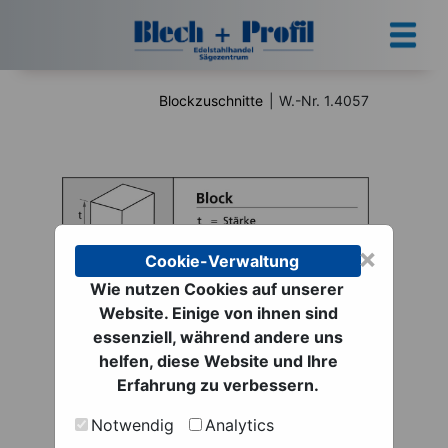
Blockzuschnitte
|
W.-Nr. 1.4057
×
Cookie-Verwaltung
Wie nutzen Cookies auf unserer
Website. Einige von ihnen sind
Blockzuschnitte | W.-
essenziell, während andere uns
Nr. 1.4057
helfen, diese Website und Ihre
Erfahrung zu verbessern.
ab 1,86 € netto
Notwendig
Analytics
zzgl. MwSt. zzgl.
Versand