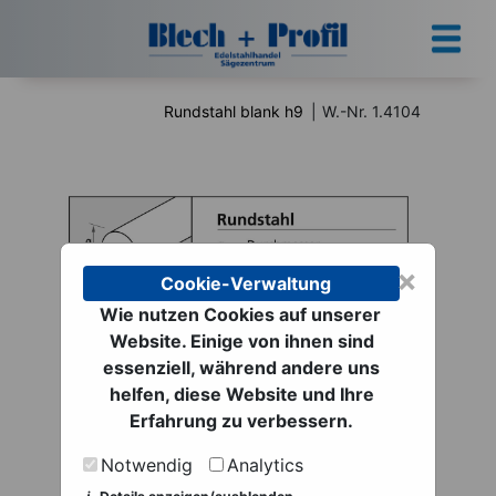
Rundstahl blank h9
|
W.-Nr. 1.4104
×
Cookie-Verwaltung
Wie nutzen Cookies auf unserer
Website. Einige von ihnen sind
Rundstahl blank h9 |
essenziell, während andere uns
helfen, diese Website und Ihre
W.-Nr. 1.4104
Erfahrung zu verbessern.
ab 13,26 € netto
Notwendig
Analytics
zzgl. MwSt. zzgl.
Versand