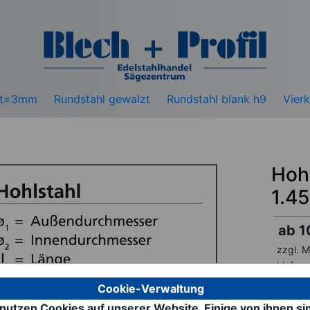
s t=3mm
Rundstahl gewalzt
Rundstahl blank h9
Vierk
Hohl
1.4
ab 1
zzgl. M
Lieferz
Cookie-Verwaltung
Werksto
12-2
nutzen Cookies auf unserer Website. Einige von ihnen si