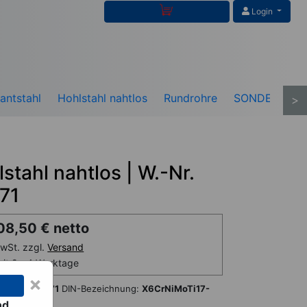
Login
antstahl
Hohlstahl nahtlos
Rundrohre
SONDERPOS
>
stahl nahtlos | W.-Nr.
571
08,50 € netto
wSt. zzgl.
Versand
eit 2 - 4 Werktage
×
ff-Nr.:
1.4571
DIN-Bezeichnung:
X6CrNiMoTi17-
nd