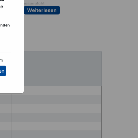
ustand:
lösungsgeglüht
re
ere Eigenschaften:
ieftemperaturen geeignet
50°C verwendbar
enden
um
en
ück