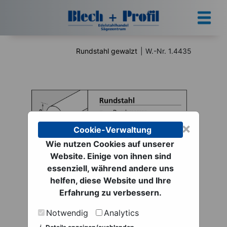
Rundstahl gewalzt
|
W.-Nr. 1.4435
×
Cookie-Verwaltung
Wie nutzen Cookies auf unserer
Website. Einige von ihnen sind
Rundstahl gewalzt |
essenziell, während andere uns
helfen, diese Website und Ihre
W.-Nr. 1.4435
Erfahrung zu verbessern.
ab 20,85 € netto
Notwendig
Analytics
zzgl. MwSt. zzgl.
Versand