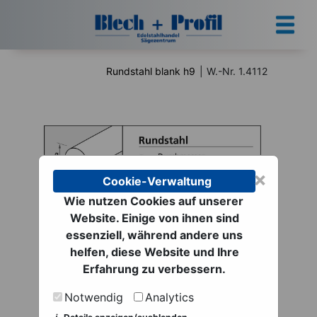
Rundstahl blank h9
|
W.-Nr. 1.4112
×
Cookie-Verwaltung
Wie nutzen Cookies auf unserer
Website. Einige von ihnen sind
Rundstahl blank h9 |
essenziell, während andere uns
helfen, diese Website und Ihre
W.-Nr. 1.4112
Erfahrung zu verbessern.
ab 1,24 € netto
Notwendig
Analytics
zzgl. MwSt. zzgl.
Versand