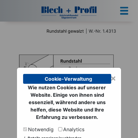
Rundstahl gewalzt
|
W.-Nr. 1.4313
×
Cookie-Verwaltung
Wie nutzen Cookies auf unserer
Website. Einige von ihnen sind
Rundstahl gewalzt |
essenziell, während andere uns
helfen, diese Website und Ihre
W.-Nr. 1.4313
Erfahrung zu verbessern.
ab 3.010,70 € netto
Notwendig
Analytics
zzgl. MwSt. zzgl.
Versand