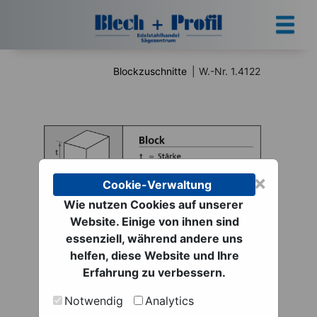
Blockzuschnitte
|
W.-Nr. 1.4122
×
Cookie-Verwaltung
Wie nutzen Cookies auf unserer
Website. Einige von ihnen sind
Blockzuschnitte | W.-
essenziell, während andere uns
Nr. 1.4122
helfen, diese Website und Ihre
Erfahrung zu verbessern.
ab 3,56 € netto
Notwendig
Analytics
zzgl. MwSt. zzgl.
Versand